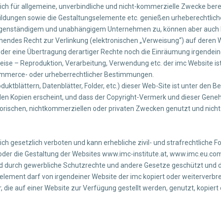
lich für allgemeine, unverbindliche und nicht-kommerzielle Zwecke berei
bbildungen sowie die Gestaltungselemente etc. genießen urheberechtlich
genständigem und unabhängigem Unternehmen zu, können aber auch Dr
chendes Recht zur Verlinkung (elektronischen „Verweisung“) auf deren
weder eine Übertragung derartiger Rechte noch die Einräumung irgendei
eise – Reproduktion, Verarbeitung, Verwendung etc. der imc Website i
mmerce- oder urheberrechtlicher Bestimmungen.
ktblättern, Datenblätter, Folder, etc.) dieser Web-Site ist unter den B
llen Kopien erscheint, und dass der Copyright-Vermerk und dieser Gen
torischen, nichtkommerziellen oder privaten Zwecken genutzt und nic
ch gesetzlich verboten und kann erhebliche zivil- und strafrechtliche
er die Gestaltung der Websites www.imc-institute.at, www.imc.eu.co
nd durch gewerbliche Schutzrechte und andere Gesetze geschützt und d
ildelement darf von irgendeiner Website der imc kopiert oder weiterverbr
ie auf einer Website zur Verfügung gestellt werden, genutzt, kopiert o