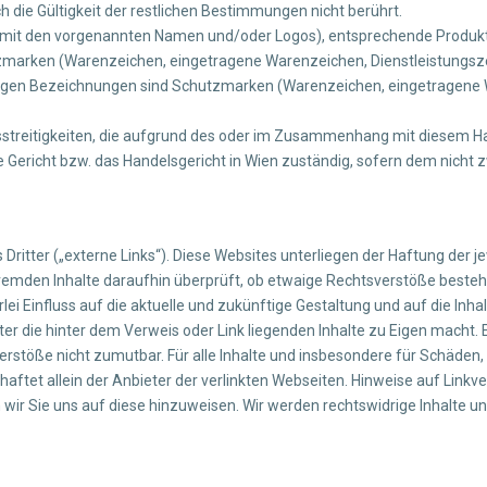
rch die Gültigkeit der restlichen Bestimmungen nicht berührt.
n mit den vorgenannten Namen und/oder Logos), entsprechende Produ
zmarken (Warenzeichen, eingetragene Warenzeichen, Dienstleistungszei
en Bezeichnungen sind Schutzmarken (Warenzeichen, eingetragene W
chtsstreitigkeiten, die aufgrund des oder im Zusammenhang mit diesem
ige Gericht bzw. das Handelsgericht in Wien zuständig, sofern dem nich
itter („externe Links“). Diese Websites unterliegen der Haftung der jew
fremden Inhalte daraufhin überprüft, ob etwaige Rechtsverstöße beste
rlei Einfluss auf die aktuelle und zukünftige Gestaltung und auf die Inh
ter die hinter dem Verweis oder Link liegenden Inhalte zu Eigen macht. Ei
stöße nicht zumutbar. Für alle Inhalte und insbesondere für Schäden, d
ftet allein der Anbieter der verlinkten Webseiten. Hinweise auf Linkve
n wir Sie uns auf diese hinzuweisen. Wir werden rechtswidrige Inhalte 