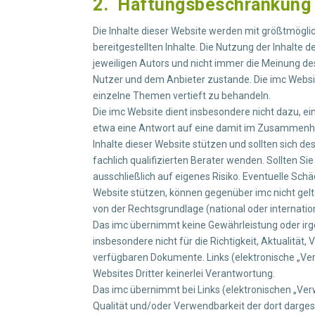
2. Haftungsbeschränkung
Die Inhalte dieser Website werden mit größtmöglich
bereitgestellten Inhalte. Die Nutzung der Inhalte
jeweiligen Autors und nicht immer die Meinung de
Nutzer und dem Anbieter zustande. Die imc Websit
einzelne Themen vertieft zu behandeln.
Die imc Website dient insbesondere nicht dazu, ei
etwa eine Antwort auf eine damit im Zusammenh
Inhalte dieser Website stützen und sollten sich d
fachlich qualifizierten Berater wenden. Sollten S
ausschließlich auf eigenes Risiko. Eventuelle Sc
Website stützen, können gegenüber imc nicht gelt
von der Rechtsgrundlage (national oder internationa
Das imc übernimmt keine Gewährleistung oder irge
insbesondere nicht für die Richtigkeit, Aktualität,
verfügbaren Dokumente. Links (elektronische „Ver
Websites Dritter keinerlei Verantwortung.
Das imc übernimmt bei Links (elektronischen „Verw
Qualität und/oder Verwendbarkeit der dort darges