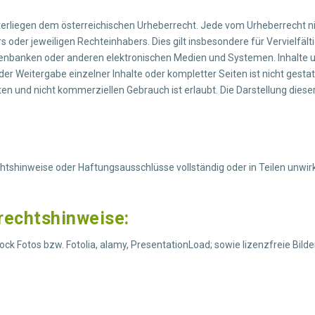
unterliegen dem österreichischen Urheberrecht. Jede vom Urheberrecht 
 oder jeweiligen Rechteinhabers. Dies gilt insbesondere für Vervielfäl
enbanken oder anderen elektronischen Medien und Systemen. Inhalte und
er Weitergabe einzelner Inhalte oder kompletter Seiten ist nicht gestatt
en und nicht kommerziellen Gebrauch ist erlaubt. Die Darstellung diese
tshinweise oder Haftungsausschlüsse vollständig oder in Teilen unwirk
rrechtshinweise:
k Fotos bzw. Fotolia, alamy, PresentationLoad; sowie lizenzfreie Bilder