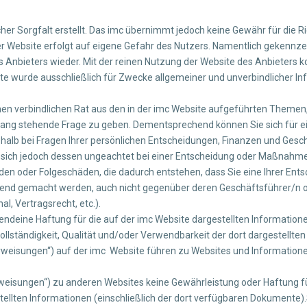
er Sorgfalt erstellt. Das imc übernimmt jedoch keine Gewähr für die Rich
 der Website erfolgt auf eigene Gefahr des Nutzers. Namentlich gekenn
s Anbieters wieder. Mit der reinen Nutzung der Website des Anbieters 
e wurde ausschließlich für Zwecke allgemeiner und unverbindlicher Inf
nen verbindlichen Rat aus den in der imc Website aufgeführten Themen,
ang stehende Frage zu geben. Dementsprechend können Sie sich für e
eshalb bei Fragen Ihrer persönlichen Entscheidungen, Finanzen und Ges
ie sich jedoch dessen ungeachtet bei einer Entscheidung oder Maßnahme
häden oder Folgeschäden, die dadurch entstehen, dass Sie eine Ihrer E
end gemacht werden, auch nicht gegenüber deren Geschäftsführer/n ode
l, Vertragsrecht, etc.).
ndeine Haftung für die auf der imc Website dargestellten Information
 Vollständigkeit, Qualität und/oder Verwendbarkeit der dort dargestellten
weisungen“) auf der imc Website führen zu Websites und Informationen
eisungen“) zu anderen Websites keine Gewährleistung oder Haftung für di
tellten Informationen (einschließlich der dort verfügbaren Dokumente