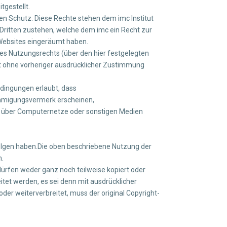
tgestellt.
en Schutz. Diese Rechte stehen dem imc Institut
itten zustehen, welche dem imc ein Recht zur
 Websites eingeräumt haben.
nes Nutzungsrechts (über den hier festgelegten
st ohne vorheriger ausdrücklicher Zustimmung
edingungen erlaubt, dass
ehmigungsvermerk erscheinen,
ht über Computernetze oder sonstigen Medien
 Folgen haben.Die oben beschriebene Nutzung der
m.
ürfen weder ganz noch teilweise kopiert oder
eitet werden, es sei denn mit ausdrücklicher
der weiterverbreitet, muss der original Copyright-