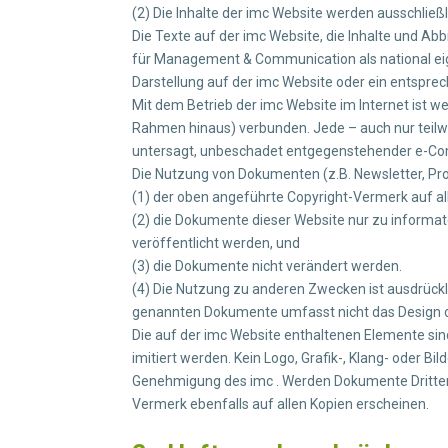
(2) Die Inhalte der imc Website werden ausschließ
Die Texte auf der imc Website, die Inhalte und A
für Management & Communication als national ei
Darstellung auf der imc Website oder ein entspre
Mit dem Betrieb der imc Website im Internet ist 
Rahmen hinaus) verbunden. Jede – auch nur teilw
untersagt, unbeschadet entgegenstehender e-Co
Die Nutzung von Dokumenten (z.B. Newsletter, Produ
(1) der oben angeführte Copyright-Vermerk auf a
(2) die Dokumente dieser Website nur zu informa
veröffentlicht werden, und
(3) die Dokumente nicht verändert werden.
(4) Die Nutzung zu anderen Zwecken ist ausdrückli
genannten Dokumente umfasst nicht das Design od
Die auf der imc Website enthaltenen Elemente si
imitiert werden. Kein Logo, Grafik-, Klang- oder B
Genehmigung des imc . Werden Dokumente Dritter, d
Vermerk ebenfalls auf allen Kopien erscheinen.