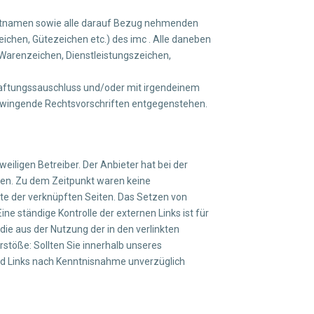
ktnamen sowie alle darauf Bezug nehmenden
chen, Gütezeichen etc.) des imc . Alle daneben
arenzeichen, Dienstleistungszeichen,
 Haftungssauschluss und/oder mit irgendeinem
t zwingende Rechtsvorschriften entgegenstehen.
eiligen Betreiber. Der Anbieter hat bei der
hen. Zu dem Zeitpunkt waren keine
alte der verknüpften Seiten. Das Setzen von
ne ständige Kontrolle der externen Links ist für
ie aus der Nutzung der in den verlinkten
rstöße: Sollten Sie innerhalb unseres
und Links nach Kenntnisnahme unverzüglich