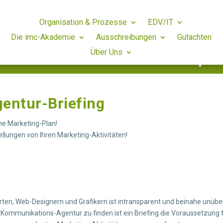
Organisation & Prozesse
EDV/IT
Die imc-Akademie
Ausschreibungen
Gutachten
Über Uns
ie – für mein Unternehmen – pa
entur-Briefing
ne Marketing-Plan!
ellungen von Ihren Marketing-Aktivitäten!
ten, Web-Designern und Grafikern ist intransparent und beinahe unübe
Kommunikations-Agentur zu finden ist ein Briefing die Voraussetzung fü