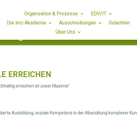
Organisation & Prozesse
Organisation & Prozesse
EDV/IT
EDV/IT
Die imc-Akademie
Die imc-Akademie
Ausschreibungen
Ausschreibungen
Gutachten
Gutachten
Über Uns
Über Uns
Ihre ganzheitliche 360°-Beratu
LE ERREICHEN
chhaltig erreichen ist unser Maxime!
ierte Ausbildung, soziale Kompetenz in der Abwicklung komplexer Kund